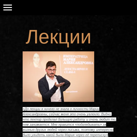
Лекции
«До лекции я ничего не знала о личности Марии
Александровны, сейчас меня это очень увлекло. Видно,
что лектор проделал большую работу и очень любит то,
чем занимается. Мне нравится «подглядывать» за
жизнью других людей через письма, поэтому интересно
было увидеть какой была Мария через её переписку»
,