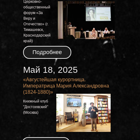
ЕРА
Церковно-
общественный
форум «За
Веру и
Отечество» (г.
Тимашевск,
Краснодарский
край)
Подробнее
Май 18, 2025
«Августейшая курортница.
Императрица Мария Александровна
(1824-1880)»
Книжный клуб
"Достоевский"
(Москва)